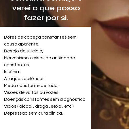
verei o que posso
fazer por si.
Dores de cabeça constantes sem 
causa aparente;
Desejo de suicídio;
Nervosismo / crises de ansiedade 
constantes;
Insónia ;
Ataques epiléticos
Medo constante de tudo,
Visões de vultos ou vozes
Powered by
Doenças constantes sem diagnóstico
InnoTech Apps
Vícios ( álcool , droga , sexo , etc.)
Depressão sem cura clinica.