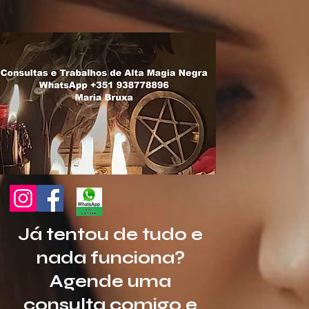
https://www.canva.com/design/DAGyrlOs5J4/mCX6XldaOrAvGgX9ERvIAA/edit?
utm_content=DAGyrlOs5J4&utm_campaign=designshare&utm_medium=link2&utm_source=share
Já tentou de tudo e
nada funciona?
Agende uma
consulta comigo e