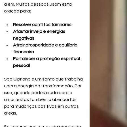
além. Muitas pessoas usam esta 
oração para:
Resolver conflitos familiares
Afastar inveja e energias 
negativas
Atrair prosperidade e equilíbrio 
financeiro
Fortalecer a proteção espiritual 
pessoal
São Cipriano é um santo que trabalha 
com a energia da transformação. Por 
isso, quando pedes ajuda para o 
amor, estás também a abrir portas 
para mudanças positivas em outras 
áreas.
Se sentires que a tua vida precisa de 