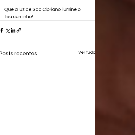
Que a luz de São Cipriano ilumine o 
teu caminho!
Ver tudo
Posts recentes