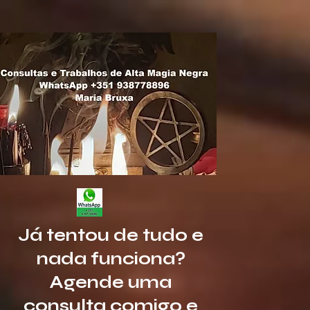
https://www.canva.com/design/DAGyrlOs5J4/mCX6XldaOrAvGgX9ERvIAA/edit?
utm_content=DAGyrlOs5J4&utm_campaign=designshare&utm_medium=link2&utm_source=share
Já tentou de tudo e
nada funciona?
Agende uma
consulta comigo e