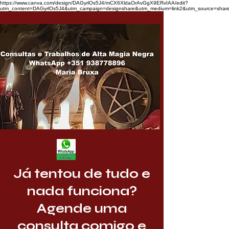
https://www.canva.com/design/DAGyrlOs5J4/mCX6XldaOrAvGgX9ERvIAA/edit?
utm_content=DAGyrlOs5J4&utm_campaign=designshare&utm_medium=link2&utm_source=share
Já tentou de tudo e
nada funciona?
Agende uma
consulta comigo e